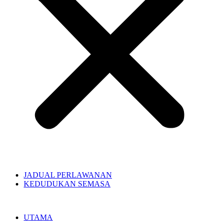
JADUAL PERLAWANAN
KEDUDUKAN SEMASA
UTAMA