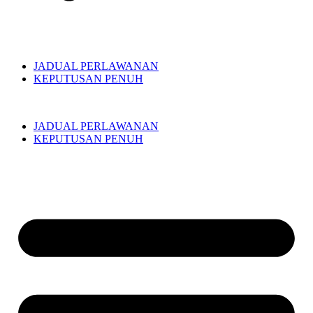
JADUAL PERLAWANAN
KEPUTUSAN PENUH
JADUAL PERLAWANAN
KEPUTUSAN PENUH