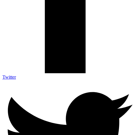
Twitter