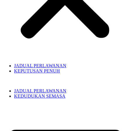
JADUAL PERLAWANAN
KEPUTUSAN PENUH
JADUAL PERLAWANAN
KEDUDUKAN SEMASA