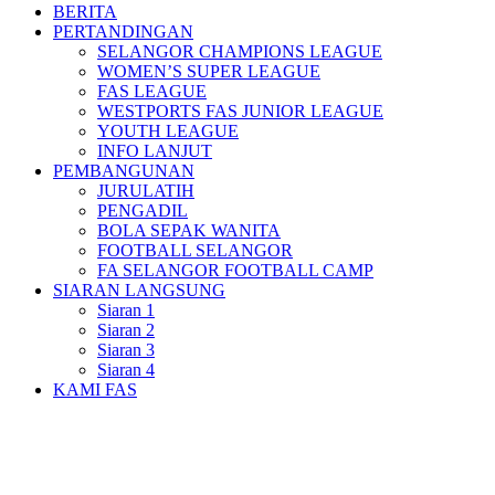
BERITA
PERTANDINGAN
SELANGOR CHAMPIONS LEAGUE
WOMEN’S SUPER LEAGUE
FAS LEAGUE
WESTPORTS FAS JUNIOR LEAGUE
YOUTH LEAGUE
INFO LANJUT
PEMBANGUNAN
JURULATIH
PENGADIL
BOLA SEPAK WANITA
FOOTBALL SELANGOR
FA SELANGOR FOOTBALL CAMP
SIARAN LANGSUNG
Siaran 1
Siaran 2
Siaran 3
Siaran 4
KAMI FAS