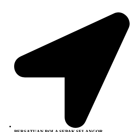
PERSATUAN BOLA SEPAK SELANGOR