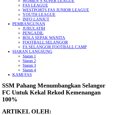
WOMEN’S SUPER LEAGUE
FAS LEAGUE
WESTPORTS FAS JUNIOR LEAGUE
YOUTH LEAGUE
INFO LANJUT
PEMBANGUNAN
JURULATIH
PENGADIL
BOLA SEPAK WANITA
FOOTBALL SELANGOR
FA SELANGOR FOOTBALL CAMP
SIARAN LANGSUNG
Siaran 1
Siaran 2
Siaran 3
Siaran 4
KAMI FAS
SSM Pahang Menumbangkan Selangor
FC Untuk Kekal Rekod Kemenangan
100%
ARTIKEL OLEH: