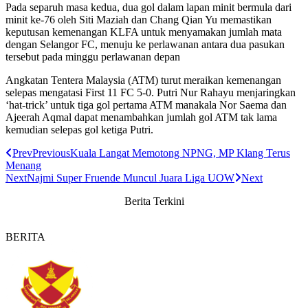
Pada separuh masa kedua, dua gol dalam lapan minit bermula dari
minit ke-76 oleh Siti Maziah dan Chang Qian Yu memastikan
keputusan kemenangan KLFA untuk menyamakan jumlah mata
dengan Selangor FC, menuju ke perlawanan antara dua pasukan
tersebut pada minggu perlawanan depan
Angkatan Tentera Malaysia (ATM) turut meraikan kemenangan
selepas mengatasi First 11 FC 5-0. Putri Nur Rahayu menjaringkan
‘hat-trick’ untuk tiga gol pertama ATM manakala Nor Saema dan
Ajeerah Aqmal dapat menambahkan jumlah gol ATM tak lama
kemudian selepas gol ketiga Putri.
Prev
Previous
Kuala Langat Memotong NPNG, MP Klang Terus
Menang
Next
Najmi Super Fruende Muncul Juara Liga UOW
Next
Berita
Terkini
BERITA