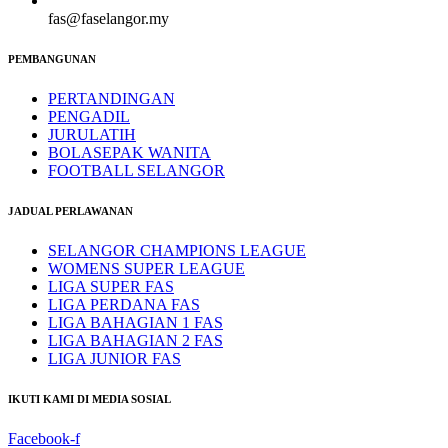
fas@faselangor.my
PEMBANGUNAN
PERTANDINGAN
PENGADIL
JURULATIH
BOLASEPAK WANITA
FOOTBALL SELANGOR
JADUAL PERLAWANAN
SELANGOR CHAMPIONS LEAGUE
WOMENS SUPER LEAGUE
LIGA SUPER FAS
LIGA PERDANA FAS
LIGA BAHAGIAN 1 FAS
LIGA BAHAGIAN 2 FAS
LIGA JUNIOR FAS
IKUTI KAMI DI MEDIA SOSIAL
Facebook-f