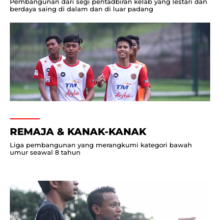
Pembangunan dari segi pentadbiran kelab yang lestari dan
berdaya saing di dalam dan di luar padang
REMAJA & KANAK-KANAK
Liga pembangunan yang merangkumi kategori bawah
umur seawal 8 tahun