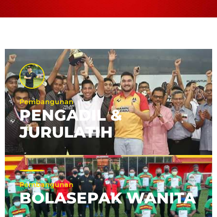
Pembangunan
PENGADIL &
JURULATIH
Pembangunan
BOLASEPAK WANITA