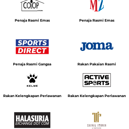
Penaja Rasmi Emas
Penaja Rasmi Emas
Penaja Rasmi Gangsa
Rakan Pakaian Rasmi
Rakan Kelengkapan Perlawanan
Rakan Kelengkapan Perlawanan