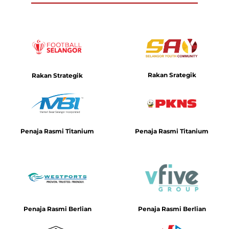
Rakan Srategik
Rakan Strategik
Penaja Rasmi Titanium
Penaja Rasmi Titanium
Penaja Rasmi Berlian
Penaja Rasmi Berlian