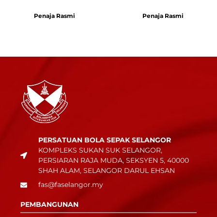
Penaja Rasmi
Penaja Rasmi
PERSATUAN BOLA SEPAK SELANGOR
KOMPLEKS SUKAN SUK SELANGOR,
PERSIARAN RAJA MUDA, SEKSYEN 5, 40000
SHAH ALAM, SELANGOR DARUL EHSAN
fas@faselangor.my
PEMBANGUNAN