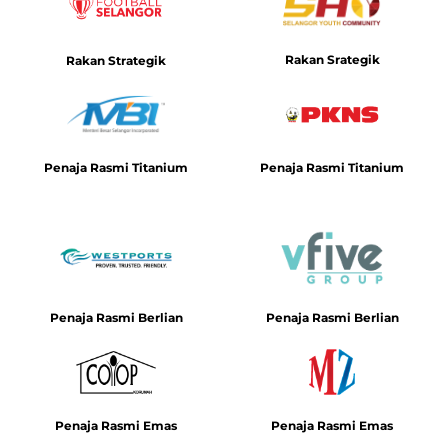
Rakan Srategik
Rakan Strategik
Penaja Rasmi Titanium
Penaja Rasmi Titanium
Penaja Rasmi Berlian
Penaja Rasmi Berlian
Penaja Rasmi Emas
Penaja Rasmi Emas