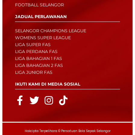
FOOTBALL SELANGOR
JADUAL PERLAWANAN
SELANGOR CHAMPIONS LEAGUE
WOMENS SUPER LEAGUE
LIGA SUPER FAS
LIGA PERDANA FAS
LIGA BAHAGIAN 1 FAS
LIGA BAHAGIAN 2 FAS
LIGA JUNIOR FAS
IKUTI KAMI DI MEDIA SOSIAL
Hakcipta Terpelihara © Persatuan Bola Sepak Selangor