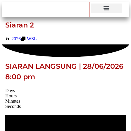
SIARAN LANGSUNG
Siaran 2
2026
WSL
SIARAN LANGSUNG | 28/06/2026
8:00 pm
Days
Hours
Minutes
Seconds