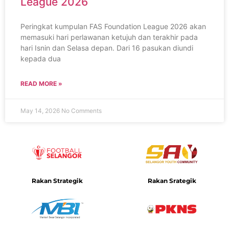
League 2026
Peringkat kumpulan FAS Foundation League 2026 akan
memasuki hari perlawanan ketujuh dan terakhir pada
hari Isnin dan Selasa depan. Dari 16 pasukan diundi
kepada dua
READ MORE »
May 14, 2026
No Comments
Rakan Srategik
Rakan Strategik