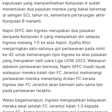
keputusan yang memperlihatkan Kumpulan A sudah
menentukan dua pasukan mereka yang bakal berentap
di saingan SCL tahun ini, sementara pertarungan akhir
Kumpulan B menanti.
Najmi SFFC dan Ingress merupakan dua pasukan
daripada Kumpulan A yang melayakkan diri selepas
Ingress menang 1-0 ke atas Najmi. Syafiq Khor
menjaringkan satu-satunya gol perlawanan pada minit
ke-42 untuk kemenangan tipis Ingress ke atas pasukan
yang merupakan naib juara Liga UOW 2023. Walaupun
sebelum perlawanan bermula, Najmi SFFC masih layak
walaupun mereka kalah dan FC Jerantut memenangi
perlawanan mereka menentang Arslan FC kerana
Ingress dan FC Jerantut akan bermain satu sama lain
pada perlawanan terakhir.
Walau bagaimanapun, Ingress mengesahkan kelayakan
mereka awal setelah FC Jerantut kalah 1-3 kepada