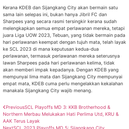
Kerana KDEB dan Sijangkang City akan bermain satu
sama lain selepas ini, bukan hanya Jibril FC dan
Sharpees yang secara rasmi tersingkir kerana sudah
melengkapkan semua empat perlawanan mereka, tetapi
juara Liga UOW 2023, Tebuan, yang tidak bermain pada
hari perlawanan keempat dengan tujuh mata, telah layak
ke SCL 2023 di mana keputusan kedua-dua
perlawanan, termasuk perlawanan mereka seterusnya
lawan Sharpees pada hari perlawanan kelima, tidak
akan memberi impak kepadanya. Dengan KDEB yang
mempunyai lima mata dan Sijangkang City mempunyai
empat mata, KDEB cuma perlu mengelakkan kekalahan
manakala Sijangkang City wajib menang.
Previous
SCL Playoffs MD 3: KKB Brotherhood &
Northern Merbau Melukakan Hati Perlima Utd, KRU &
AAK Terus Layak
Next
SCL 2023 Playoffs MD 5: Sijangkang City