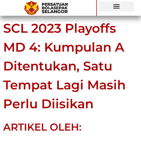
SIARAN LANGSUNG
SCL 2023 Playoffs
MD 4: Kumpulan A
Ditentukan, Satu
Tempat Lagi Masih
Perlu Diisikan
ARTIKEL OLEH: