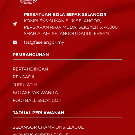
PERSATUAN BOLA SEPAK SELANGOR
KOMPLEKS SUKAN SUK SELANGOR,
PERSIARAN RAJA MUDA, SEKSYEN 5, 40000
SHAH ALAM, SELANGOR DARUL EHSAN
fas@faselangor.my
PEMBANGUNAN
PERTANDINGAN
PENGADIL
JURULATIH
BOLASEPAK WANITA
FOOTBALL SELANGOR
JADUAL PERLAWANAN
SELANGOR CHAMPIONS LEAGUE
WOMENS SUPER LEAGUE