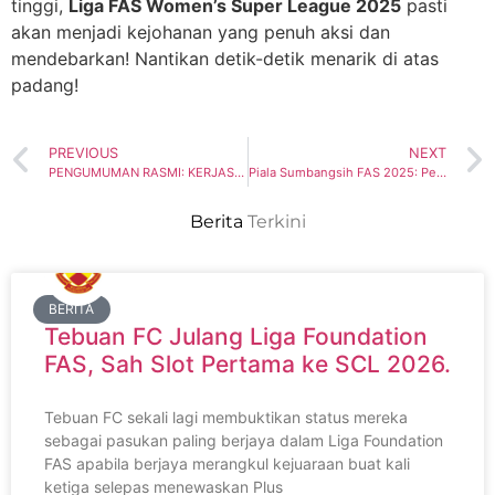
tinggi,
Liga FAS Women’s Super League 2025
pasti
akan menjadi kejohanan yang penuh aksi dan
mendebarkan! Nantikan detik-detik menarik di atas
padang!
PREVIOUS
NEXT
PENGUMUMAN RASMI: KERJASAMA ANTARA PERSATUAN BOLASEPAK SELANGOR (FAS) & NEW YORK DUTCH LIONS UNTUK PEMBANGUNAN BOLA SEPAK WANITA
Piala Sumbangsih FAS 2025: Pembuka Tirai Musim Bola Sepak Amatur Selangor.
Berita
Terkini
BERITA
Tebuan FC Julang Liga Foundation
FAS, Sah Slot Pertama ke SCL 2026.
Tebuan FC sekali lagi membuktikan status mereka
sebagai pasukan paling berjaya dalam Liga Foundation
FAS apabila berjaya merangkul kejuaraan buat kali
ketiga selepas menewaskan Plus