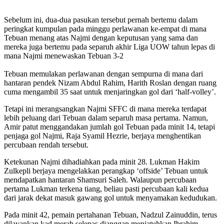
Sebelum ini, dua-dua pasukan tersebut pernah bertemu dalam
peringkat kumpulan pada minggu perlawanan ke-empat di mana
Tebuan menang atas Najmi dengan keputusan yang sama dan
mereka juga bertemu pada separuh akhir Liga UOW tahun lepas di
mana Najmi menewaskan Tebuan 3-2
Tebuan memulakan perlawanan dengan sempurna di mana dari
hantaran pendek Nizam Abdul Rahim, Harith Roslan dengan ruang
cuma mengambil 35 saat untuk menjaringkan gol dari ‘half-volley’.
Tetapi ini merangsangkan Najmi SFFC di mana mereka terdapat
lebih peluang dari Tebuan dalam separuh masa pertama. Namun,
Amir patut menggandakan jumlah gol Tebuan pada minit 14, tetapi
penjaga gol Najmi, Raja Syamil Hezrie, berjaya menghentikan
percubaan rendah tersebut.
Ketekunan Najmi dihadiahkan pada minit 28. Lukman Hakim
Zulkepli berjaya mengelakkan perangkap ‘offside’ Tebuan untuk
mendapatkan hantaran Shamsuri Saleh. Walaupun percubaan
pertama Lukman terkena tiang, beliau pasti percubaan kali kedua
dari jarak dekat masuk gawang gol untuk menyamakan kedudukan.
Pada minit 42, pemain pertahanan Tebuan, Nadzul Zainuddin, terus
dilayankan kad merah selepas dianggap menjatuhkan Ibrahim