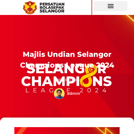
SIARAN LANGSUNG
Majlis Undian Selangor
Champions League 2024
ARTIKEL OLEH:
admin