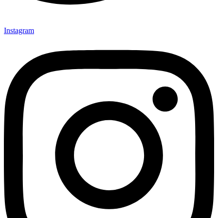
Instagram