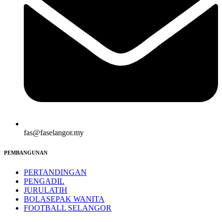
fas@faselangor.my
PEMBANGUNAN
PERTANDINGAN
PENGADIL
JURULATIH
BOLASEPAK WANITA
FOOTBALL SELANGOR