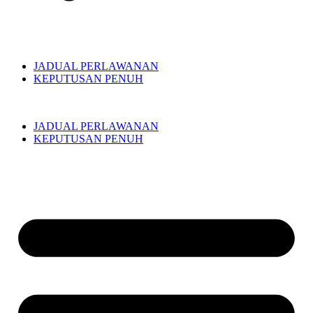
JADUAL PERLAWANAN
KEPUTUSAN PENUH
JADUAL PERLAWANAN
KEPUTUSAN PENUH