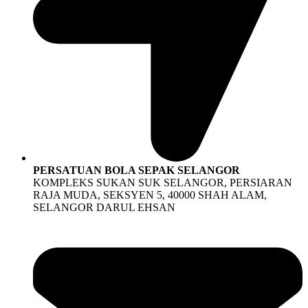
PERSATUAN BOLA SEPAK SELANGOR
KOMPLEKS SUKAN SUK SELANGOR, PERSIARAN
RAJA MUDA, SEKSYEN 5, 40000 SHAH ALAM,
SELANGOR DARUL EHSAN