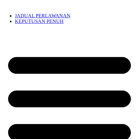
Skip
to
JADUAL PERLAWANAN
content
KEPUTUSAN PENUH