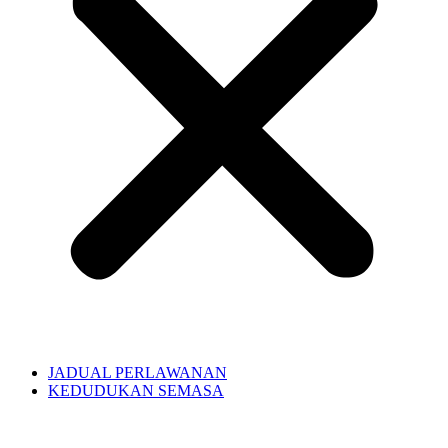
JADUAL PERLAWANAN
KEDUDUKAN SEMASA