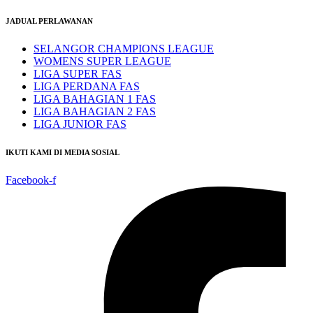
JADUAL PERLAWANAN
SELANGOR CHAMPIONS LEAGUE
WOMENS SUPER LEAGUE
LIGA SUPER FAS
LIGA PERDANA FAS
LIGA BAHAGIAN 1 FAS
LIGA BAHAGIAN 2 FAS
LIGA JUNIOR FAS
IKUTI KAMI DI MEDIA SOSIAL
Facebook-f