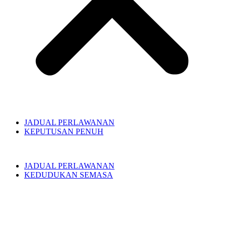
JADUAL PERLAWANAN
KEPUTUSAN PENUH
JADUAL PERLAWANAN
KEDUDUKAN SEMASA