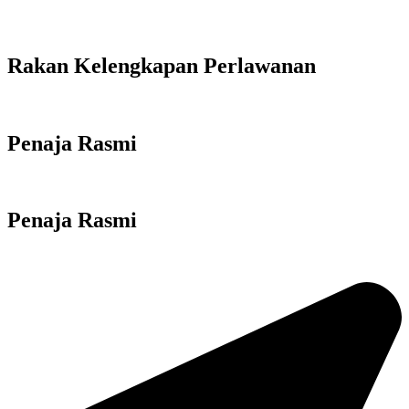
Rakan Kelengkapan Perlawanan
Penaja Rasmi
Penaja Rasmi