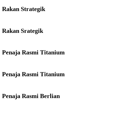
Rakan Strategik
Rakan Srategik
Penaja Rasmi Titanium
Penaja Rasmi Titanium
Penaja Rasmi Berlian