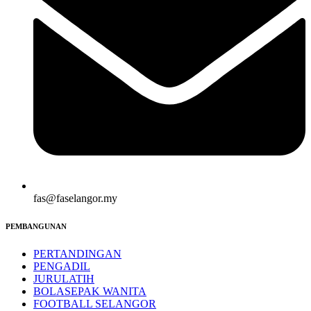
fas@faselangor.my
PEMBANGUNAN
PERTANDINGAN
PENGADIL
JURULATIH
BOLASEPAK WANITA
FOOTBALL SELANGOR