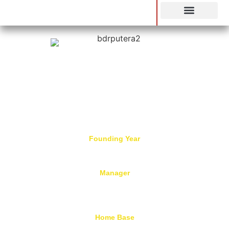
SIARAN LANGSUNG
BANDAR PUTERA 2
FC
Founding Year
2018
Manager
Ruzaini Ramly
Home Base