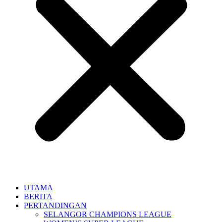
UTAMA
BERITA
PERTANDINGAN
SELANGOR CHAMPIONS LEAGUE