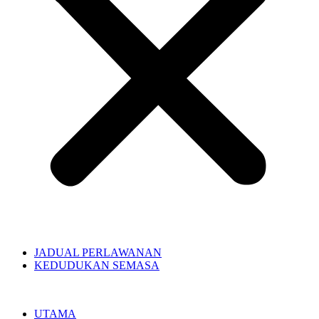
JADUAL PERLAWANAN
KEDUDUKAN SEMASA
UTAMA